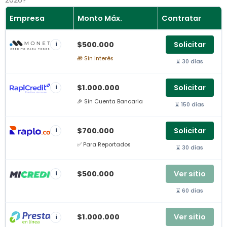
2026?
Empresa
Monto Máx.
Contratar
$500.000
Solicitar
i
🎁 Sin Interés
⌛ 30 días
$1.000.000
Solicitar
i
🎉 Sin Cuenta Bancaria
⌛ 150 días
$700.000
Solicitar
i
✅ Para Reportados
⌛ 30 días
$500.000
Ver sitio
i
⌛ 60 días
$1.000.000
Ver sitio
i