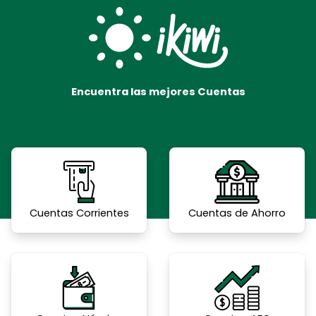
Ir
Scroll
al
to
contenido
Top
Encuentra las mejores Cuentas
Cuentas Corrientes
Cuentas de Ahorro