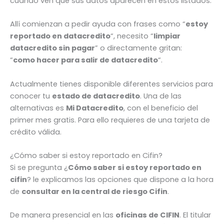
cuando ven que sus datos aparecen en estos listados.
Allí comienzan a pedir ayuda con frases como “
estoy
reportado en datacredito
“, necesito “
limpiar
datacredito sin pagar
” o directamente gritan:
“
como hacer para salir de datacredito
“.
Actualmente tienes disponible diferentes servicios para
conocer tu
estado de datacredito
. Una de las
alternativas es
Mi Datacredito
, con el beneficio del
primer mes gratis. Para ello requieres de una tarjeta de
crédito válida.
¿Cómo saber si estoy reportado en Cifin?
Si se pregunta ¿
Cómo saber si estoy reportado en
cifin
? le explicamos las opciones que dispone a la hora
de
consultar en la central de riesgo Cifin
.
De manera presencial en las
oficinas de CIFIN
. El titular