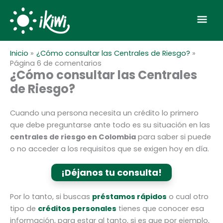
Ir
Men
al
contenido
prin
Comentarios
Comentarios
Inicio
¿Cómo consultar las Centrales de Riesgo?
Nuevos
Nuevos
Página 6 de comentarios
¿Cómo consultar las Centrales
de Riesgo?
Cuando una persona necesita un crédito lo primero
que debe preguntarse ante todo es su situación en las
centrales de riesgo en Colombia
para saber si puede
o no acceder a los requisitos que se exigen hoy en día.
¡Déjanos tu consulta!
Por lo tanto, si buscas
préstamos rápidos
o cual otro
tipo de
créditos personales
tienes que conocer esa
información, para estar al tanto, si es que por ejemplo,