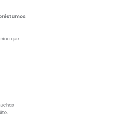
préstamos
enino que
muchas
ito.