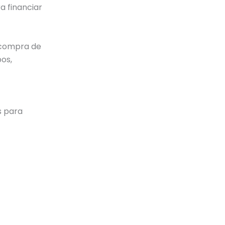
a financiar
a compra de
os,
s para