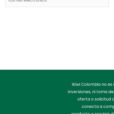
electrónico*
iKiwi Colombia no e
inversiones, ni toma de
oferta o solicitud
conecta a compa
producto o servicio d