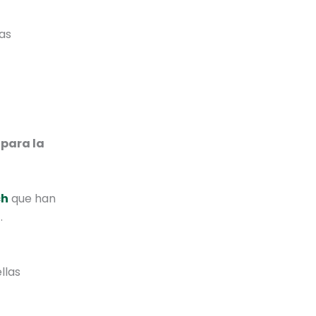
eas
 para la
ch
que han
o
.
llas