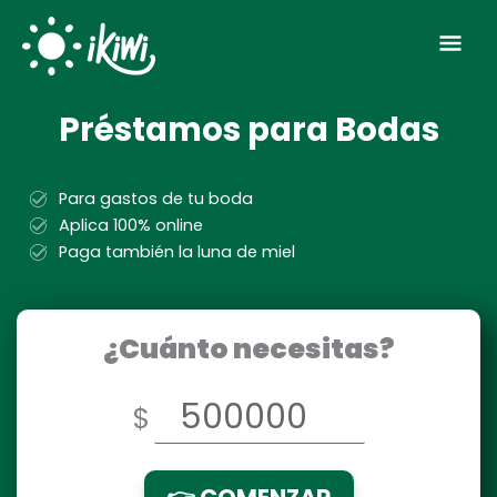
Ir
Scroll
Men
al
to
contenido
Top
prin
Préstamos para Bodas
Para gastos de tu boda
Aplica 100% online
Paga también la luna de miel
¿Cuánto necesitas?
$