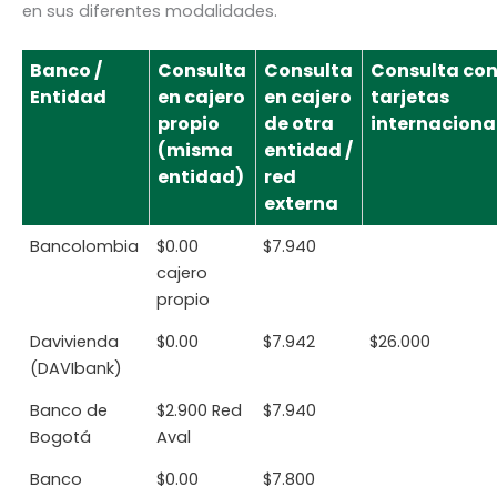
en sus diferentes modalidades.
Banco /
Consulta
Consulta
Consulta co
Entidad
en cajero
en cajero
tarjetas
propio
de otra
internaciona
(misma
entidad /
entidad)
red
externa
Bancolombia
$0.00
$7.940
cajero
propio
Davivienda
$0.00
$7.942
$26.000
(DAVIbank)
Banco de
$2.900 Red
$7.940
Bogotá
Aval
Banco
$0.00
$7.800