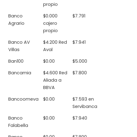
propio
Banco
$0.000
$7.791
Agrario
cajero
propio
Banco AV
$4.200 Red
$7.941
Villas
Aval
Ban100
$0.00
$5.000
Bancamia
$4.600 Red
$7.800
Aliada a
BBVA
Bancoomeva
$0.00
$7.593 en
Servibanca
Banco
$0.00
$7.940
Falabella