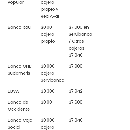
Popular
cajero
propio y
Red Aval
Banco Itaú
$0.00
$7.000 en
cajero
Servibanca
propio
/ Otros
cajeros
$7.840
Banco GNB
$0.000
$7.900
Sudameris
cajero
Servibanca
BBVA
$3.300
$7.942
Banco de
$0.00
$7.600
Occidente
Banco Caja
$0.000
$7.840
Social
cajero