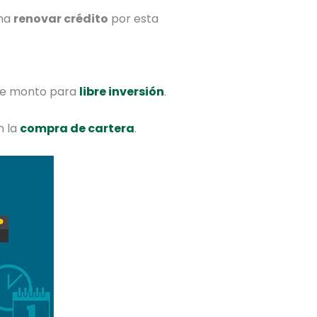
una
renovar crédito
por esta
ese monto para
libre inversión
.
n la
compra de cartera
.