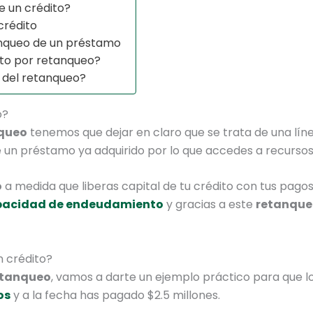
e un crédito?
crédito
tanqueo de un préstamo
ito por retanqueo?
 del retanqueo?
o?
nqueo
tenemos que dejar en claro que se trata de una líne
un préstamo ya adquirido por lo que accedes a recursos 
o
a medida que liberas capital de tu crédito con tus pagos
pacidad de endeudamiento
y gracias a este
retanque
 crédito?
etanqueo
, vamos a darte un ejemplo práctico para que l
os
y a la fecha has pagado $2.5 millones.