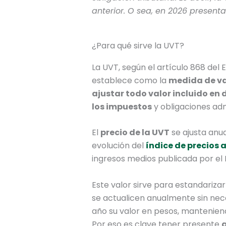
anterior. O sea, en
2026
presenta
¿Para qué sirve la UVT?
La UVT, según el artículo 868 del E
establece como la
medida de val
ajustar todo valor incluido en 
los impuestos
y obligaciones adm
El
precio de la UVT
se ajusta anu
evolución del
índice de precios 
ingresos medios publicada por el
Este valor sirve para estandariza
se actualicen anualmente sin nec
año su valor en pesos, mantenien
Por eso es clave tener presente