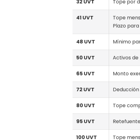
32 UVT
Tope por 
41 UVT
Tope mensu
Plazo para
48 UVT
Mínimo par
50 UVT
Activos de
65 UVT
Monto exen
72 UVT
Deducción
80 UVT
Tope compr
95 UVT
Retefuente
100 UVT
Tope mensu