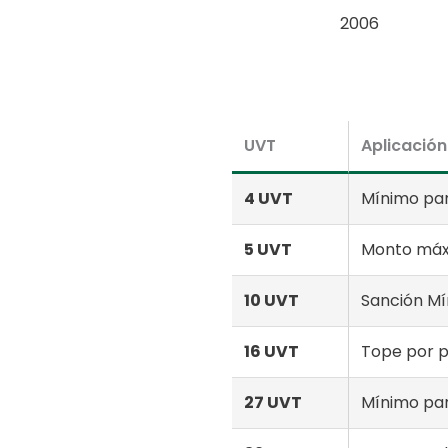
2006
UVT
Aplicación
4 UVT
Mínimo par
5 UVT
Monto máxi
10 UVT
Sanción Mín
16 UVT
Tope por 
27 UVT
Mínimo par