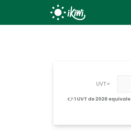
Ir
al
contenido
UVT=
👉 1 UVT de 2026 equivale