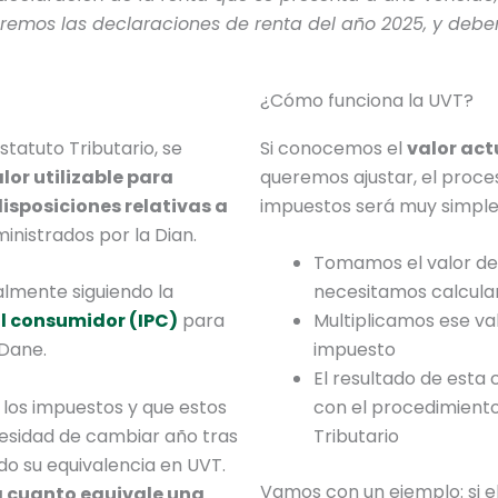
remos las declaraciones de renta del año
2025
, y deb
¿Cómo funciona la UVT?
statuto Tributario, se
Si conocemos el
valor act
or utilizable para
queremos ajustar, el proc
disposiciones relativas a
impuestos será muy simple
inistrados por la Dian.
Tomamos el valor de 
almente siguiendo la
necesitamos calcula
al consumidor (IPC)
para
Multiplicamos ese val
 Dane.
impuesto
El resultado de esta
r los impuestos y que estos
con el procedimiento
esidad de cambiar año tras
Tributario
do su equivalencia en UVT.
Vamos con un ejemplo: si el
a cuanto equivale una