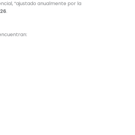
rencial, “ajustado anualmente por la
026
.
 encuentran: