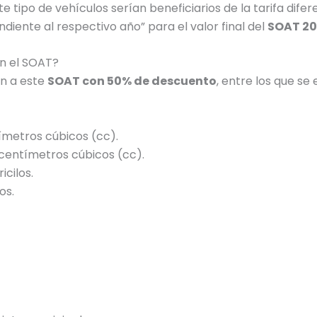
e tipo de vehículos serían beneficiarios de la tarifa dife
diente al respectivo año” para el valor final del
SOAT 2
n el SOAT?
an a este
SOAT con 50% de descuento
, entre los que se
metros cúbicos (cc).
 centímetros cúbicos (cc).
icilos.
os.