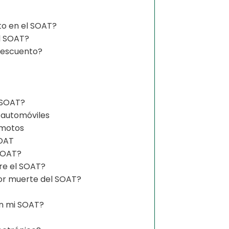
to en el SOAT?
l SOAT?
descuento?
 SOAT?
 automóviles
 motos
SOAT
SOAT?
re el SOAT?
or muerte del SOAT?
n mi SOAT?