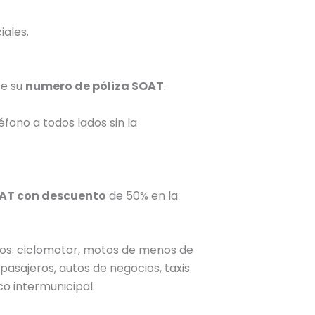
iales.
te su
numero de póliza SOAT
.
éfono a todos lados sin la
AT con descuento
de 50% en la
los: ciclomotor, motos de menos de
pasajeros, autos de negocios, taxis
co intermunicipal.