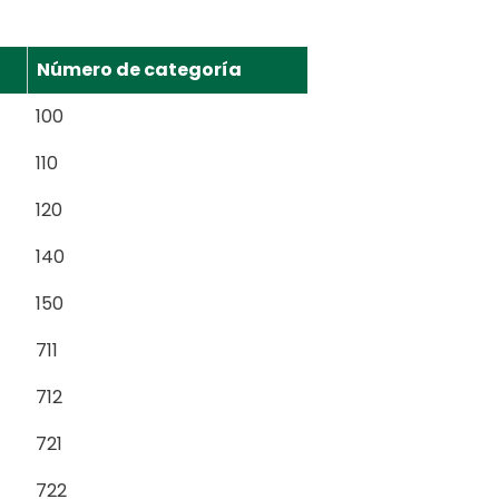
Número de categoría
100
110
120
140
150
711
712
721
722