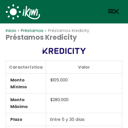
Ir
Scroll
Menú
al
to
contenido
Top
princ
Inicio
Préstamos
Préstamos Kredicity
Préstamos Kredicity
Característica
Valor
Monto
$105.000
Mínimo
Monto
$280.000
Máximo
Plazo
Entre 5 y 30 días