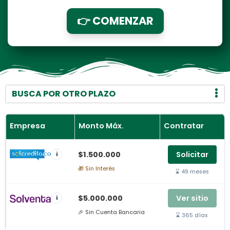
👉 COMENZAR
BUSCA POR OTRO PLAZO
Empresa
Monto Máx.
Contratar
$1.500.000
Solicitar
i
🎁 Sin Interés
⌛ 49 meses
$5.000.000
Ver sitio
i
🎉 Sin Cuenta Bancaria
⌛ 365 días