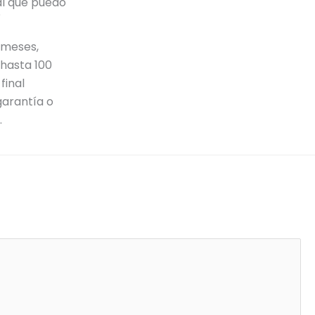
al que puedo
?
 meses,
hasta 100
final
garantía o
.