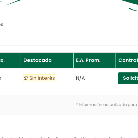
es
x.
Destacado
E.A. Prom.
Contra
s
🎁 Sin Interés
N/A
Solici
* Información actualizada para