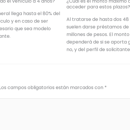
do el vehículo a 4 años?
¿Cuál es el monto máximo 
acceder para estos plazos
neral llega hasta el 80% del
Al tratarse de hasta dos 48
ículo y en caso de ser
suelen darse préstamos de 
esario que sea modelo
millones de pesos. El monto 
ante.
dependerá de si se aporta 
no, y del perfil de solicitante
Los campos obligatorios están marcados con
*