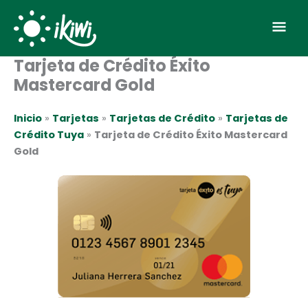
Ir
Men
al
contenido
prin
Tarjeta de Crédito Éxito
Mastercard Gold
Inicio
»
Tarjetas
»
Tarjetas de Crédito
»
Tarjetas de
Crédito Tuya
»
Tarjeta de Crédito Éxito Mastercard
Gold