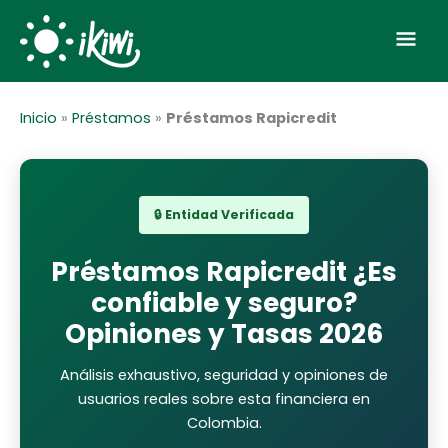
Ir
Men
al
contenido
prin
Inicio
»
Préstamos
»
Préstamos Rapicredit
🔒 Entidad Verificada
Préstamos Rapicredit ¿Es
confiable y seguro?
Opiniones y Tasas 2026
Análisis exhaustivo, seguridad y opiniones de
usuarios reales sobre
esta financiera
en
Colombia.