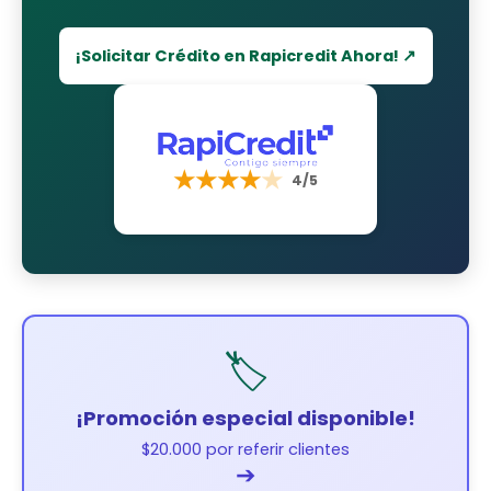
¡Solicitar Crédito en Rapicredit Ahora! ↗
★
★
★
★
★
4/5
🏷️
¡Promoción especial disponible!
$20.000 por referir clientes
➔