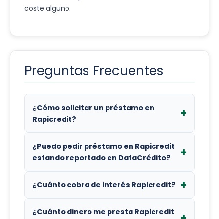
coste alguno.
Preguntas Frecuentes
¿Cómo solicitar un préstamo en
Rapicredit?
Es muy sencillo: regístrate en su portal,
¿Puedo pedir préstamo en Rapicredit
elige el importe que necesitas y el plazo. Te
estando reportado en DataCrédito?
pedirán datos personales y bancarios
para evaluar tu solicitud al instante.
Rapicredit realiza consultas en
¿Cuánto cobra de interés Rapicredit?
DataCrédito. Sin embargo, no siempre
supone un rechazo automático; también
La Tasa Efectiva Anual (E.A.) es de 23%. Es
¿Cuánto dinero me presta Rapicredit