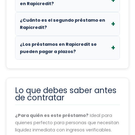
Bogotá, Colombia.
dinero en efectivo mediante: Efecty.
en Rapicredit?
Rapicredit acepta los siguientes medios de
¿Cuánto es el segundo préstamo en
pago: Pago Electrónico (PSE),
Rapicredit?
Transferencia electrónica a Bancolombia,
Nequi, Banco de Occidente o Davivienda,
El segundo y siguientes préstamos en
¿Los préstamos en Rapicredit se
Pago en efectivo en Efecty. Te
Rapicredit pueden ser de hasta $ 1.000.000.
pueden pagar a plazos?
recomendamos consultar en su web
oficial si han añadido nuevas opciones.
Los préstamos en Rapicredit permiten
pagar en plazos mensuales, lo que facilita
la gestión de tus finanzas.
Lo que debes saber antes
de contratar
¿Para quién es este préstamo?
Ideal para
quienes perfecto para personas que necesitan
liquidez inmediata con ingresos verificables.