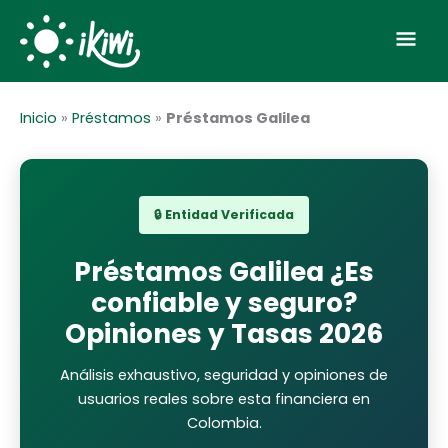
Ir
Men
al
contenido
prin
Inicio
»
Préstamos
»
Préstamos Galilea
🔒 Entidad Verificada
Préstamos Galilea ¿Es
confiable y seguro?
Opiniones y Tasas 2026
Análisis exhaustivo, seguridad y opiniones de
usuarios reales sobre
esta financiera
en
Colombia.