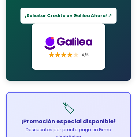
¡Solicitar Crédito en Galilea Ahora! ↗
★
★
★
★
★
4/5
🏷️
¡Promoción especial disponible!
Descuentos por pronto pago en Firma