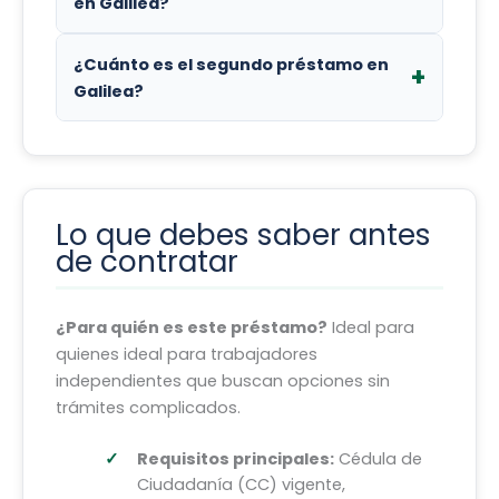
billeteras digitales como Nequi.
en Galilea?
Puedes pagar tu préstamo en Galilea
¿Cuánto es el segundo préstamo en
mediante: Pago Electrónico (PSE),
Galilea?
Corresponsales Bancolombia. Asegúrate
de elegir el método más cómodo para ti.
Una vez que pagas tu primer préstamo, el
segundo y siguientes en Galilea pueden
ser de hasta $ 1.500.000.
Lo que debes saber antes
de contratar
¿Para quién es este préstamo?
Ideal para
quienes ideal para trabajadores
independientes que buscan opciones sin
trámites complicados.
Requisitos principales:
Cédula de
Ciudadanía (CC) vigente,