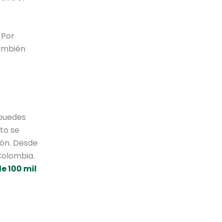
 Por
también
 puedes
to se
ción. Desde
Colombia.
e 100 mil