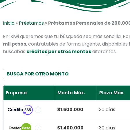
Inicio
»
Préstamos
»
Préstamos Personales de 200.00
En iKiwi queremos que tu búsqueda sea más sencilla. Po
mil pesos
, contratables de forma urgente, disponibles 
buscabas
créditos por otros montos
diferentes.
BUSCA POR OTRO MONTO
Empresa
Monto Máx.
Plazo Máx.
$1.500.000
30 días
i
$1.400.000
30 días
i