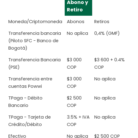
Abono y
Retiro
Moneda/Criptomoneda
Abonos
Retiros
Transferencia bancaria
No aplica
0,4% (GMF)
(Piloto SFC - Banco de
Bogotá)
Transferencia Bancaria
$3 000
$3 600 + 0.4%
(PSE)
COP
COP
Transferencia entre
$3 000
No aplica
cuentas Powwi
COP
TPaga - Débito
$2 500
No aplica
Bancario
COP
TPaga - Tarjeta de
3.5% + IVA
No aplica
Crédito/Débito
COP
Efectivo
No aplica
$2 500 COP